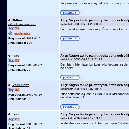
Jag kan stå för enklare layout och editering av mate
Oldtimer
Ang: Någon tanke på att trycka detta och säl
mikael.borjesson.net
Inskickat:
2009-05-24 23:30:20
Låter ju intressant. Som sagt, låt oss snacka mer 
Registrerad:
2003-01-01
Antal inlägg:
196
hans
Ang: Någon tanke på att trycka detta och säl
Inskickat:
2009-06-16 18:51:34
Den här tråden låter ju riktigt rolig, hoppas att 
Registrerad:
2008-03-02
av spelet
Antal inlägg:
59
Stormhierta
Ang: Någon tanke på att trycka detta och säl
Inskickat:
2009-06-19 07:18:39
Inför detta har jag löst ut cirka 250 illustratione
Registrerad:
2009-03-10
det ska bli av! :D
Antal inlägg:
23
hans
Ang: Någon tanke på att trycka detta och säl
Inskickat:
2009-06-19 17:53:17
är det illustrationer som du har gjort själv? skulle 
Registrerad:
2008-03-02
Antal inlägg:
59