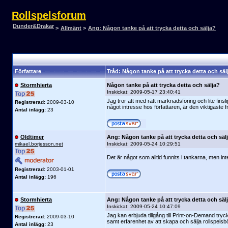
Rollspelsforum
Dunder&Drakar
>
Allmänt
>
Ang: Någon tanke på att trycka detta och sälja?
Författare
Tråd: Någon tanke på att trycka detta och säl
Stormhierta
Någon tanke på att trycka detta och sälja?
Inskickat:
2009-05-17 23:40:41
Jag tror att med rätt marknadsföring och lite fins
Registrerad:
2009-03-10
något intresse hos författaren, är den viktigaste 
Antal inlägg:
23
Oldtimer
Ang: Någon tanke på att trycka detta och säl
mikael.borjesson.net
Inskickat:
2009-05-24 10:29:51
Det är något som alltid funnits i tankarna, men inte
Registrerad:
2003-01-01
Antal inlägg:
196
Stormhierta
Ang: Någon tanke på att trycka detta och säl
Inskickat:
2009-05-24 10:47:09
Jag kan erbjuda tillgång till Print-on-Demand tryck
Registrerad:
2009-03-10
samt erfarenhet av att skapa och sälja rollspelsb
Antal inlägg:
23