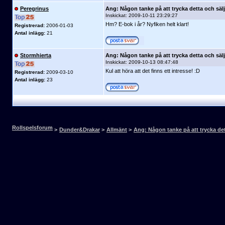
Peregrinus
Ang: Någon tanke på att trycka detta och säl
Inskickat:
2009-10-11 23:29:27
Hm? E-bok i år? Nyfiken helt klart!
Registrerad:
2006-01-03
Antal inlägg:
21
Stormhierta
Ang: Någon tanke på att trycka detta och säl
Inskickat:
2009-10-13 08:47:48
Kul att höra att det finns ett intresse! :D
Registrerad:
2009-03-10
Antal inlägg:
23
Rollspelsforum
>
Dunder&Drakar
>
Allmänt
>
Ang: Någon tanke på att trycka det