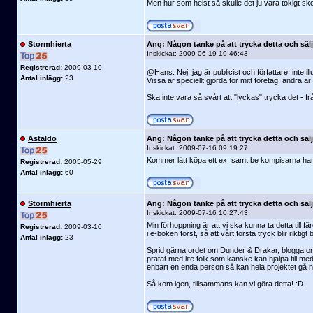
Men hur som helst så skulle det ju vara tokigt skoj
Stormhierta
Ang: Någon tanke på att trycka detta och säl
Inskickat:
2009-06-19 19:46:43
Registrerad:
2009-03-10
@Hans: Nej, jag är publicist och författare, inte ill
Antal inlägg:
23
Vissa är speciellt gjorda för mitt företag, andra ä
Ska inte vara så svårt att "lyckas" trycka det - 
Astaldo
Ang: Någon tanke på att trycka detta och säl
Inskickat:
2009-07-16 09:19:27
Kommer lätt köpa ett ex. samt be kompisarna han
Registrerad:
2005-05-29
Antal inlägg:
60
Stormhierta
Ang: Någon tanke på att trycka detta och säl
Inskickat:
2009-07-16 10:27:43
Min förhoppning är att vi ska kunna ta detta till fä
Registrerad:
2009-03-10
i e-boken först, så att vårt första tryck blir riktigt 
Antal inlägg:
23
Sprid gärna ordet om Dunder & Drakar, blogga om
pratat med lite folk som kanske kan hjälpa till me
enbart en enda person så kan hela projektet gå n
Så kom igen, tillsammans kan vi göra detta! :D