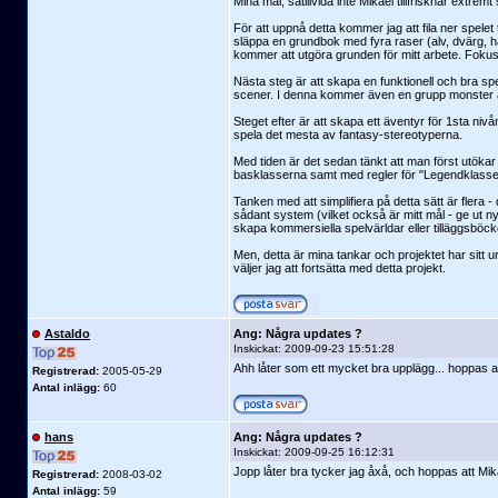
Mina mål, såtillvida inte Mikael tillfrisknar extrem
För att uppnå detta kommer jag att fila ner spele
släppa en grundbok med fyra raser (alv, dvärg, 
kommer att utgöra grunden för mitt arbete. Fokus
Nästa steg är att skapa en funktionell och bra s
scener. I denna kommer även en grupp monster 
Steget efter är att skapa ett äventyr för 1sta n
spela det mesta av fantasy-stereotyperna.
Med tiden är det sedan tänkt att man först utökar
basklasserna samt med regler för "Legendklasser"
Tanken med att simplifiera på detta sätt är flera -
sådant system (vilket också är mitt mål - ge ut ny
skapa kommersiella spelvärldar eller tilläggsböcker
Men, detta är mina tankar och projektet har sitt ur
väljer jag att fortsätta med detta projekt.
Astaldo
Ang: Några updates ?
Inskickat:
2009-09-23 15:51:28
Ahh låter som ett mycket bra upplägg... hoppas all
Registrerad:
2005-05-29
Antal inlägg:
60
hans
Ang: Några updates ?
Inskickat:
2009-09-25 16:12:31
Jopp låter bra tycker jag åxå, och hoppas att Mika
Registrerad:
2008-03-02
Antal inlägg:
59