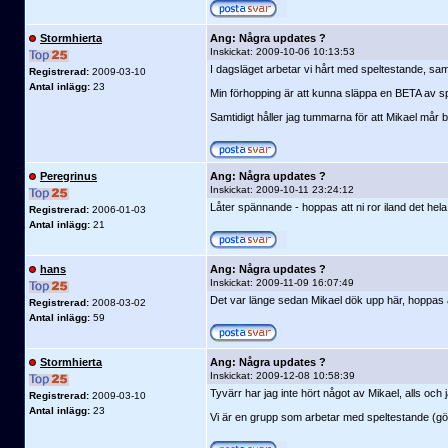
Stormhierta
Ang: Några updates ?
Inskickat:
2009-10-06 10:13:53
I dagsläget arbetar vi hårt med speltestande, samt
Registrerad:
2009-03-10
Antal inlägg:
23
Min förhopping är att kunna släppa en BETA av spel
Samtidigt håller jag tummarna för att Mikael mår b
Peregrinus
Ang: Några updates ?
Inskickat:
2009-10-11 23:24:12
Låter spännande - hoppas att ni ror iland det hela.
Registrerad:
2006-01-03
Antal inlägg:
21
hans
Ang: Några updates ?
Inskickat:
2009-11-09 16:07:49
Det var länge sedan Mikael dök upp här, hoppas att 
Registrerad:
2008-03-02
Antal inlägg:
59
Stormhierta
Ang: Några updates ?
Inskickat:
2009-12-08 10:58:39
Tyvärr har jag inte hört något av Mikael, alls och 
Registrerad:
2009-03-10
Antal inlägg:
23
Vi är en grupp som arbetar med speltestande (gör