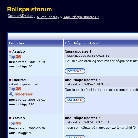
Rollspelsforum
Dunder&Drakar
>
4Ever Fantasy
>
Ang: Några updates ?
Författare
Tråd: Några updates ?
Astaldo
Några updates ?
Inskickat:
2009-03-31 00:33:31
Tjo...det kan vara jag som missar någon post me
Registrerad:
2005-05-29
Antal inlägg:
60
Oldtimer
Ang: Några updates ?
mikael.borjesson.net
Inskickat:
2009-05-24 10:30:50
Den ligger lite åt sidan just nu och kommer att gör
Registrerad:
2003-01-01
Antal inlägg:
196
Astaldo
Ang: Några updates ?
Inskickat:
2009-07-16 09:13:34
...den som väntar på något gott ...väntar alltid för 
Registrerad:
2005-05-29
Antal inlägg:
60