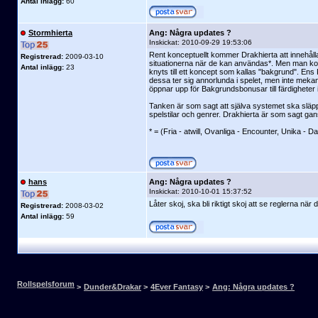
Antal inlägg:
60
Stormhierta
Ang: Några updates ?
Inskickat:
2010-09-29 19:53:06
Rent konceptuellt kommer Drakhierta att innehålla 
Registrerad:
2009-03-10
situationerna när de kan användas*. Men man kom
Antal inlägg:
23
knyts till ett koncept som kallas "bakgrund". Ens
dessa ter sig annorlunda i spelet, men inte mekan
öppnar upp för Bakgrundsbonusar till färdigheter
Tanken är som sagt att själva systemet ska släppas f
spelstilar och genrer. Drakhierta är som sagt gan
* = (Fria - atwill, Ovanliga - Encounter, Unika - Da
hans
Ang: Några updates ?
Inskickat:
2010-10-01 15:37:52
Låter skoj, ska bli riktigt skoj att se reglerna nä
Registrerad:
2008-03-02
Antal inlägg:
59
Rollspelsforum
>
Dunder&Drakar
>
4Ever Fantasy
>
Ang: Några updates ?