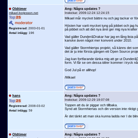
Oldtimer
Ang: Några updates ?
mikael.borjesson.net
Inskickat:
2009-12-24 12:24:15
Mikael mår mycket bättre nu och jag tackar er för 
Hösten har varit mycket tung på jobbet och jag har 
Registrerad:
2003-01-01
på jobbet och att det nya året ger mig nya krafter
Antal inlägg:
196
Vad gäller Dunder&Drakar har jag en lång lista p
kanske även något mer konvent under 2010.
Vad gäller Stormhiertas projekt, så känns det som o
det är ju inte första gången ett Open Source proje
Jag kan fortfarande tänka mig att ge ut Dunder&Dr
form. Vi får se om dessa idéer kommer i tryck n
God Jul på er allihop!
/Mikael
hans
Ang: Några updates ?
Inskickat:
2009-12-29 19:07:08
Toppen att du är piggar och tillbaka.
Registrerad:
2008-03-02
Synd att Stormhiertas och din version inte riktigt
Antal inlägg:
59
Är det tänkt att man ska kunna ladda ner I de bli
Oldtimer
Ang: Några updates ?