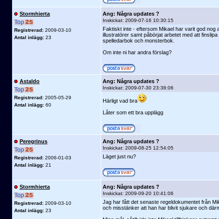
Stormhierta
Ang: Några updates ?
Inskickat:
2009-07-16 10:30:15
Faktiskt inte - eftersom Mikael har varit god nog a
Registrerad:
2009-03-10
illustratörer samt påbörjat arbetet med att finslip
Antal inlägg:
23
spelledarbok och monsterbok.
Om inte ni har andra förslag?
Astaldo
Ang: Några updates ?
Inskickat:
2009-07-30 23:38:06
Registrerad:
2005-05-29
Härligt vad bra
Antal inlägg:
60
Låter som ett bra upplägg
Peregrinus
Ang: Några updates ?
Inskickat:
2009-08-25 12:54:05
Läget just nu?
Registrerad:
2006-01-03
Antal inlägg:
21
Stormhierta
Ang: Några updates ?
Inskickat:
2009-09-20 10:41:06
Jag har fått det senaste regeldokumentet från Mi
Registrerad:
2009-03-10
och misstänker att han har blivit sjukare och där
Antal inlägg:
23