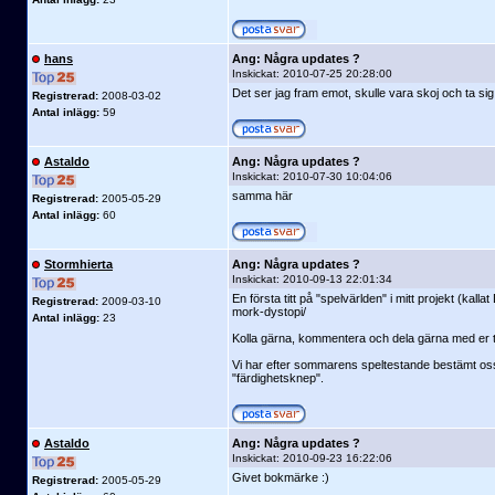
hans
Ang: Några updates ?
Inskickat:
2010-07-25 20:28:00
Det ser jag fram emot, skulle vara skoj och ta sig e
Registrerad:
2008-03-02
Antal inlägg:
59
Astaldo
Ang: Några updates ?
Inskickat:
2010-07-30 10:04:06
samma här
Registrerad:
2005-05-29
Antal inlägg:
60
Stormhierta
Ang: Några updates ?
Inskickat:
2010-09-13 22:01:34
En första titt på "spelvärlden" i mitt projekt (kal
Registrerad:
2009-03-10
mork-dystopi/
Antal inlägg:
23
Kolla gärna, kommentera och dela gärna med er ti
Vi har efter sommarens speltestande bestämt oss f
"färdighetsknep".
Astaldo
Ang: Några updates ?
Inskickat:
2010-09-23 16:22:06
Givet bokmärke :)
Registrerad:
2005-05-29