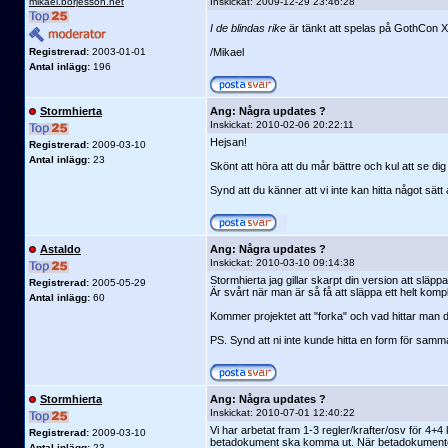
mikael.borjesson.net
Inskickat:
2009-12-29 23:46:28
I de blindas rike
är tänkt att spelas på GothCon X
Registrerad:
2003-01-01
/Mikael
Antal inlägg:
196
Stormhierta
Ang: Några updates ?
Inskickat:
2010-02-06 20:22:11
Hejsan!
Registrerad:
2009-03-10
Antal inlägg:
23
Skönt att höra att du mår bättre och kul att se dig
Synd att du känner att vi inte kan hitta något sätt a
Astaldo
Ang: Några updates ?
Inskickat:
2010-03-10 09:14:38
Stormhierta jag gillar skarpt din version att släp
Registrerad:
2005-05-29
Är svårt när man är så få att släppa ett helt komple
Antal inlägg:
60
Kommer projektet att "forka" och vad hittar man 
PS. Synd att ni inte kunde hitta en form för samm
Stormhierta
Ang: Några updates ?
Inskickat:
2010-07-01 12:40:22
Vi har arbetat fram 1-3 regler/krafter/osv för 4+
Registrerad:
2009-03-10
betadokument ska komma ut. När betadokumentet 
Antal inlägg:
23