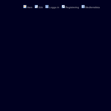
Hem
Sök
Logga in
Registrering
Medlemslista