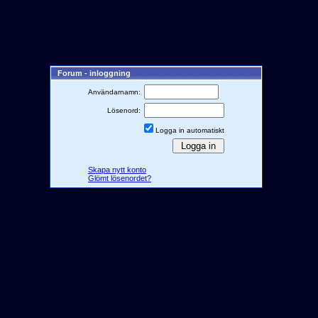
Forum - inloggning
Användarnamn:
Lösenord:
Logga in automatiskt
Skapa nytt konto
Glömt lösenordet?